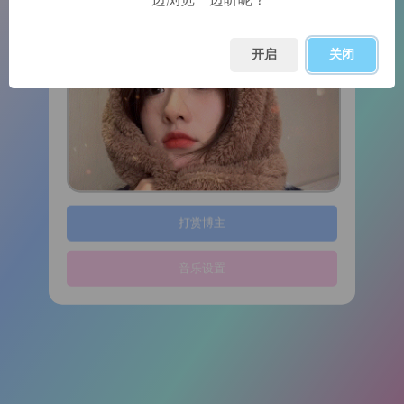
精选照片
开启
关闭
打赏博主
音乐设置