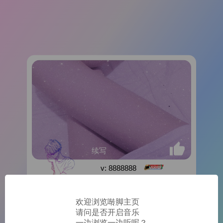
续写
v: 8888888
神 | 狮子座 | 中国
欢迎浏览啭脚主页
站长私密照片
请问是否开启音乐
Ta的空间
一边浏览一边听呢？